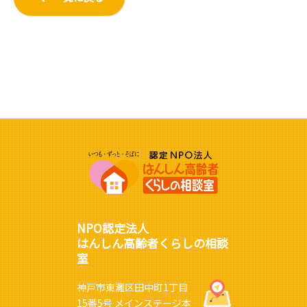
NPO認定法人
はんしん高齢者くらしの相談
室
神戸市東灘区田中町1丁目
15番5号 メインステージ本