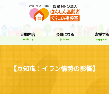
はんしん高齢者
て
活動内容
会員になる
応援する
activity
join us
support
【豆知識：イラン情勢の影響】