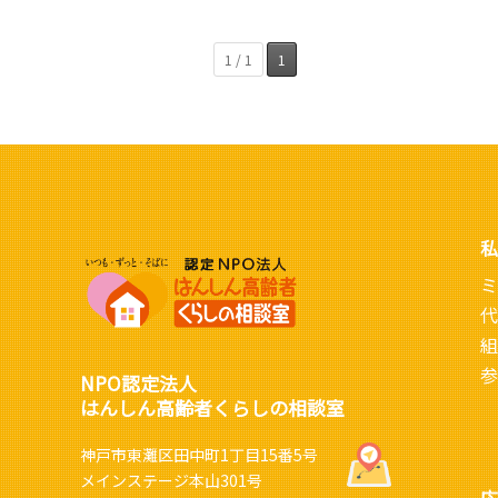
1 / 1
1
私
ミ
代
組
参
NPO認定法人
はんしん高齢者くらしの相談室
神戸市東灘区田中町1丁目15番5号
メインステージ本山301号