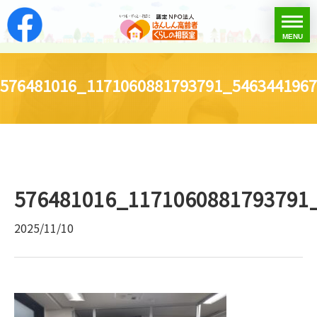
はんしん高齢者くらし
toggle
MENU
menu
576481016_1171060881793791_546344196
576481016_1171060881793791
2025/11/10