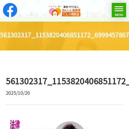
はんしん高齢者くらし
toggle
MENU
menu
561302317_1153820406851172_699945786
561302317_1153820406851172
2025/10/20