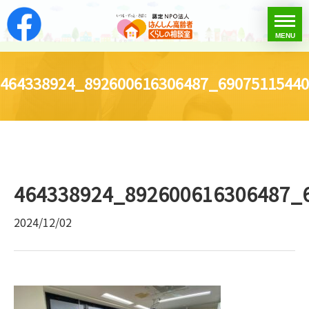
はんしん高齢者くらし
toggle
MENU
menu
464338924_892600616306487_6907511544
464338924_892600616306487_
2024/12/02