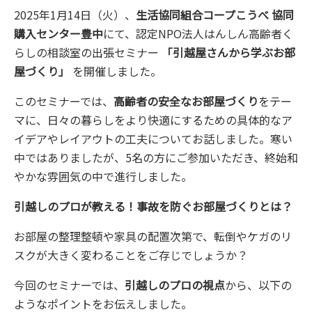
2025年1月14日（火）、
生活協同組合コープこうべ 協同
購入センター豊中
にて、認定NPO法人はんしん高齢者く
らしの相談室の出張セミナー
「引越屋さんから学ぶお部
屋づくり」
を開催しました。
このセミナーでは、
高齢者の安全なお部屋づくり
をテー
マに、日々の暮らしをより快適にするための具体的なア
イデアやレイアウトの工夫についてお話しました。寒い
中ではありましたが、5名の方にご参加いただき、終始和
やかな雰囲気の中で進行しました。
引越しのプロが教える！事故を防ぐお部屋づくりとは？
お部屋の整理整頓や家具の配置次第で、転倒やケガのリ
スクが大きく変わることをご存じでしょうか？
今回のセミナーでは、
引越しのプロの視点
から、以下の
ようなポイントをお伝えしました。