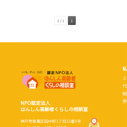
1 / 1
1
私
ミ
代
組
参
NPO認定法人
はんしん高齢者くらしの相談室
神戸市東灘区田中町1丁目15番5号