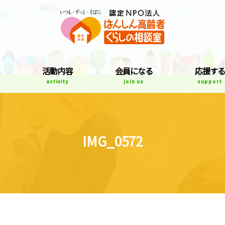
はんしん高齢者
て
活動内容
会員になる
応援する
activity
join us
support
IMG_0572