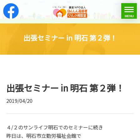
はんしん高齢者くらし
toggle
MENU
menu
出張セミナー in 明石 第２弾！
出張セミナー in 明石 第２弾！
2019/04/20
４/２のサンライフ明石でのセミナーに続き
昨日は、明石市立勤労福祉会館で