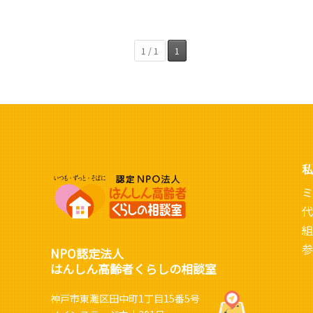
1 / 1
1
私
ミ
代
組
参
NPO認定法人
はんしん高齢者くらしの相談室
神戸市東灘区田中町1丁目15番5号