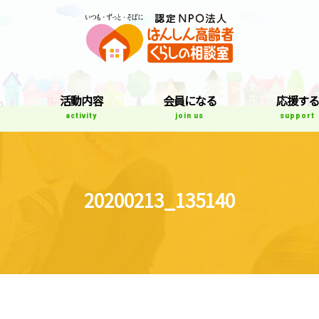
はんしん高齢者
て
活動内容
会員になる
応援する
activity
join us
support
20200213_135140