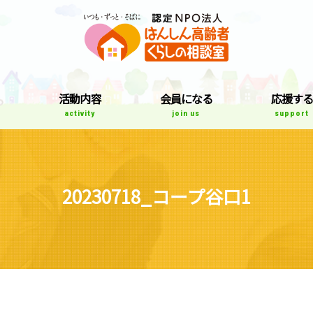
はんしん高齢者
て
活動内容
会員になる
応援する
activity
join us
support
20230718_コープ谷口1