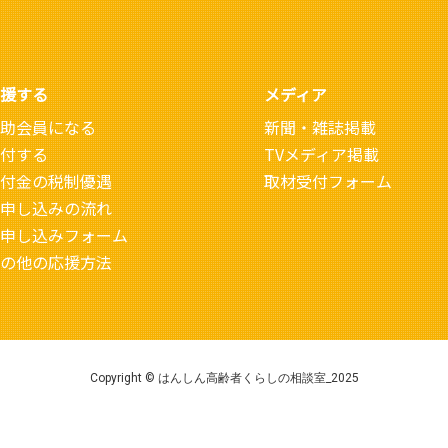
援する
メディア
助会員になる
新聞・雑誌掲載
付する
TVメディア掲載
付金の税制優遇
取材受付フォーム
申し込みの流れ
申し込みフォーム
の他の応援方法
Copyright © はんしん高齢者くらしの相談室_2025