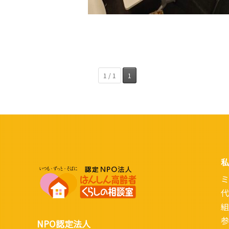
1 / 1
1
私
ミ
代
組
参
NPO認定法人