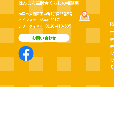
はんしん高齢者くらしの相談室
神戸市東灘区田中町1丁目15番5号
メインステージ本山301号
応
0120-410-605
フリーダイヤル
賛
お問い合わせ
寄
寄
お
お
そ