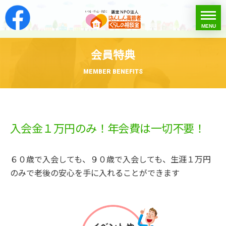
はんしん高齢者くらし
toggle
MENU
menu
会員特典
MEMBER BENEFITS
入会金１万円のみ！年会費は一切不要！
６０歳で入会しても、９０歳で入会しても、生涯１万円
のみで老後の安心を手に入れることができます