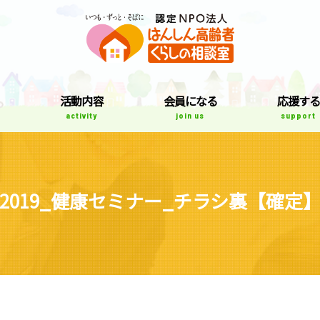
はんしん高齢者
て
活動内容
会員になる
応援する
activity
join us
support
2019_健康セミナー_チラシ裏【確定