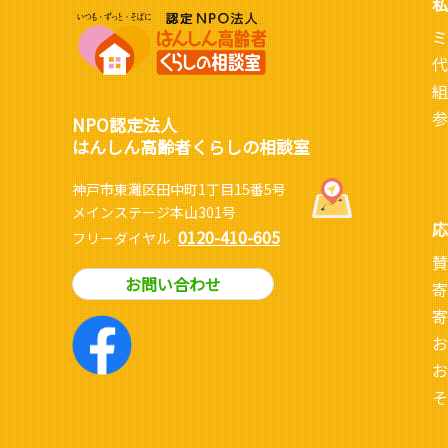
私
ミ
代
組
参
NPO認定法人
はんしん高齢者くらしの相談室
神戸市東灘区田中町1丁目15番5号
メインステージ本山301号
応
0120-410-605
フリーダイヤル
賛
お問い合わせ
寄
寄
お
お
そ