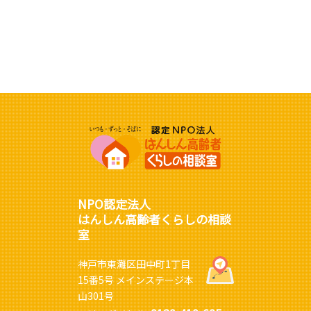
NPO認定法人
はんしん高齢者くらしの相談
室
神戸市東灘区田中町1丁目
15番5号 メインステージ本
山301号