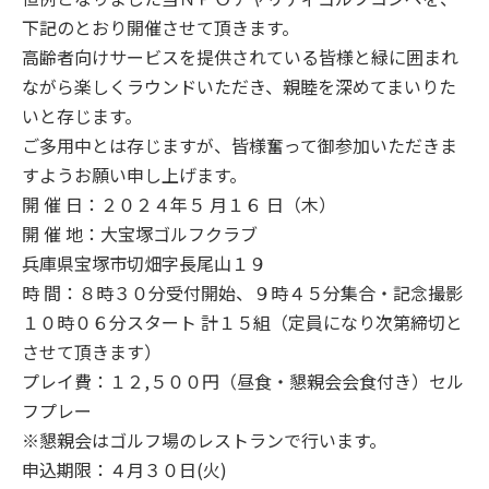
下記のとおり開催させて頂きます。
高齢者向けサービスを提供されている皆様と緑に囲まれ
ながら楽しくラウンドいただき、親睦を深めてまいりた
いと存じます。
ご多用中とは存じますが、皆様奮って御参加いただきま
すようお願い申し上げます。
開 催 日：２０２４年５ 月１６ 日（木）
開 催 地：大宝塚ゴルフクラブ
兵庫県宝塚市切畑字長尾山１９
時 間：８時３０分受付開始、９時４５分集合・記念撮影
１０時０６分スタート 計１５組（定員になり次第締切と
させて頂きます）
プレイ費：１２,５００円（昼食・懇親会会食付き）セル
フプレー
※懇親会はゴルフ場のレストランで行います。
申込期限：４月３０日(火)