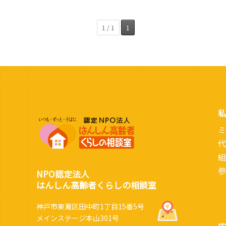
1 / 1
1
私
ミ
代
組
参
NPO認定法人
はんしん高齢者くらしの相談室
神戸市東灘区田中町1丁目15番5号
メインステージ本山301号