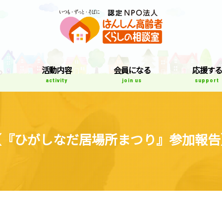
はんしん高齢者
て
活動内容
会員になる
応援する
activity
join us
support
【『ひがしなだ居場所まつり』参加報告